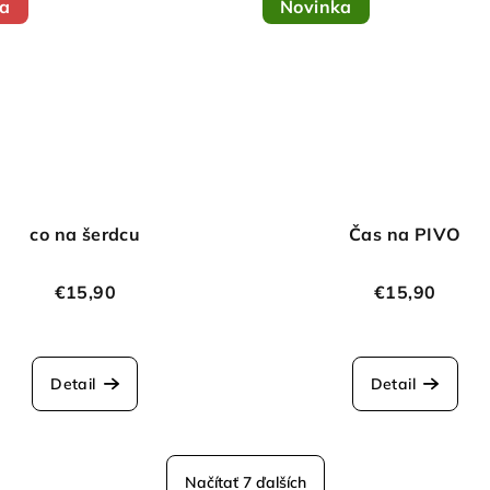
ia
Novinka
co na šerdcu
Čas na PIVO
€15,90
€15,90
Detail
Detail
Načítať 7 ďalších