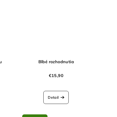
u
Blbé rozhodnutia
€15,90
Detail