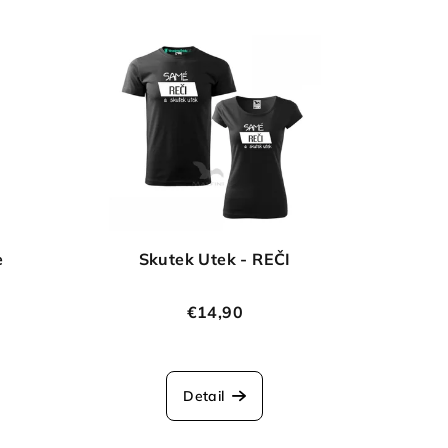
e
Skutek Utek - REČI
€14,90
Detail