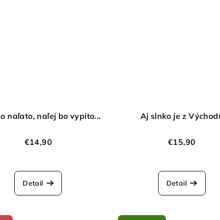
o naľato, naľej bo vypito...
Aj slnko je z Východ
€14,90
€15,90
Detail
Detail