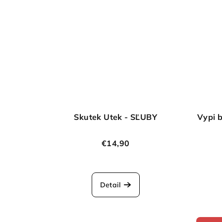
t
o
v
Skutek Utek - SĽUBY
Vypi b
€14,90
Detail