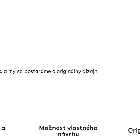
 a my sa postaráme o originálny dizajn!
 a
Možnosť vlastného
Ori
návrhu