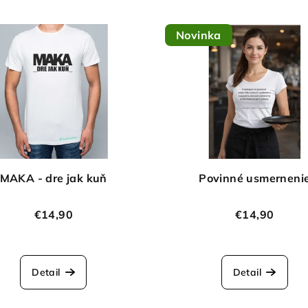
Novinka
MAKA - dre jak kuň
Povinné usmerneni
€14,90
€14,90
Detail
Detail