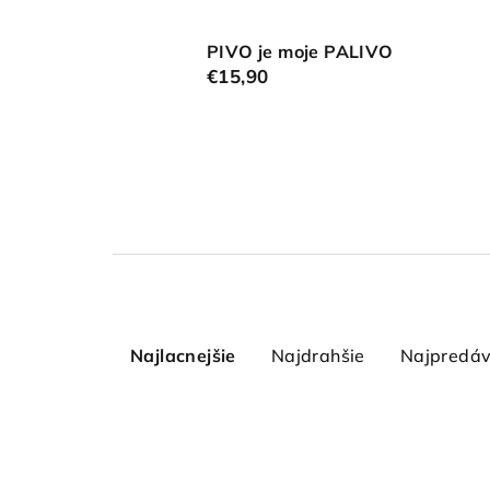
PIVO je moje PALIVO
€15,90
R
a
Najlacnejšie
Najdrahšie
Najpredáv
d
e