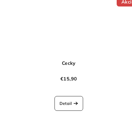
Akc
Cecky
€15,90
Detail