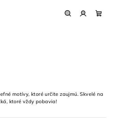
Hľadať
Prihlásenie
Nákupný
košík
efné motívy, ktoré určite zaujmú. Skvelé na
ká, ktoré vždy pobavia!