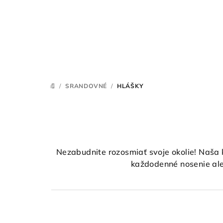
Prejsť
na
obsah
/
SRANDOVNÉ
/
HLÁŠKY
DOMOV
Nezabudnite rozosmiať svoje okolie! Naša k
každodenné nosenie ale