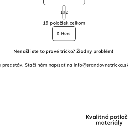
S
1
2
t
O
r
19
položiek celkom
v
á
n
l
Hore
k
á
o
d
Nenašli ste to pravé tričko? Žiadny problém!
v
a
a
 predstáv. Stačí nám napísať na info@srandovnetricka.sk,
c
n
i
i
e
e
p
r
v
k
Kvalitná potlač
y
materiály