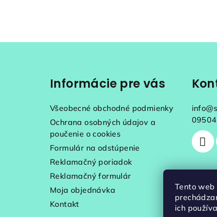
Z
á
Informácie pre vás
Kon
p
ä
Všeobecné obchodné podmienky
info
@
t
09504
Ochrana osobných údajov a
poučenie o cookies
i
Formulár na odstúpenie
e
Reklamačný poriadok
Reklamačný formulár
Tento web 
Moja objednávka
prechádzan
Kontakt
ich použív