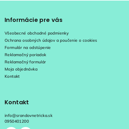
Z
á
p
Informácie pre vás
ä
Všeobecné obchodné podmienky
t
Ochrana osobných údajov a poučenie o cookies
i
Formulár na odstúpenie
e
Reklamačný poriadok
Reklamačný formulár
Moja objednávka
Kontakt
Kontakt
info
@
srandovnetricka.sk
0950401200