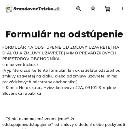
Prejsť
na
obsah
Nákupn
Hľadať
Prihlásenie
Formulár na odstúpenie
košík
FORMULÁR NA ODSTÚPENIE OD ZMLUVY UZAVRETEJ NA
DIAĽKU A ZMLUVY UZAVRETEJ MIMO PREVÁDZKOVÝCH
PRIESTOROV OBCHODNÍKA
srandovnetricka.sk
(Vyplňte a zašlite tento formulár, len ak si želáte odstúpiť od
zmluvy uzavretej na diaľku alebo od zmluvy uzavretej mimo
prevádzkových priestorov obchodníka.)
– Komu: Nofox s.r.o., Hviezdoslavova 42A, 09101 Stropkov,
Slovenská republika
– Týmto oznamujem/oznamujeme*, že
odstupujem/odstupujeme* od zmluvy o dodaní alebo poskytnutí