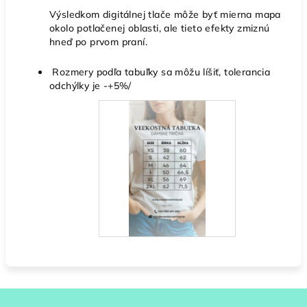
Výsledkom digitálnej tlače môže byť mierna mapa
okolo potlačenej oblasti, ale tieto efekty zmiznú
hneď po prvom praní.
Rozmery podľa tabuľky sa môžu líšiť, tolerancia
odchýlky je -+5%/
Z