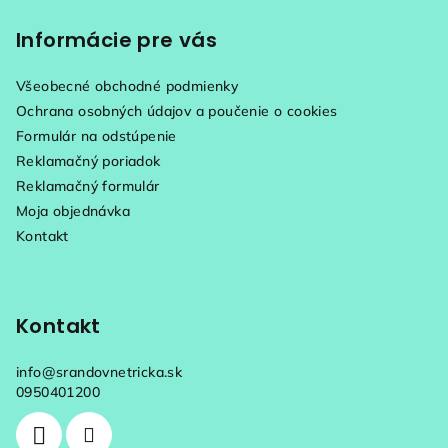
á
p
Informácie pre vás
ä
Všeobecné obchodné podmienky
t
Ochrana osobných údajov a poučenie o cookies
i
Formulár na odstúpenie
e
Reklamačný poriadok
Reklamačný formulár
Moja objednávka
Kontakt
Kontakt
info
@
srandovnetricka.sk
0950401200