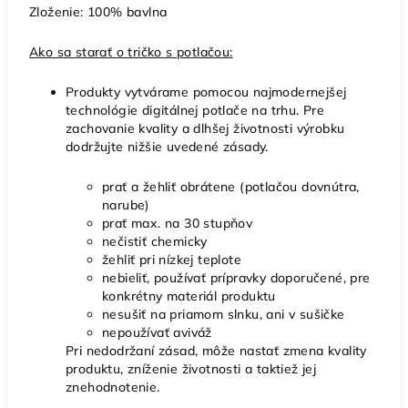
Zloženie: 100% bavlna
Ako sa starať o tričko s potlačou:
Produkty vytvárame pomocou najmodernejšej
technológie digitálnej potlače na trhu. Pre
zachovanie kvality a dlhšej životnosti výrobku
dodržujte nižšie uvedené zásady.
prať a žehliť obrátene (potlačou dovnútra,
narube)
prať max. na 30 stupňov
nečistiť chemicky
žehliť pri nízkej teplote
nebieliť, používať prípravky doporučené, pre
konkrétny materiál produktu
nesušiť na priamom slnku, ani v sušičke
nepoužívať aviváž
Pri nedodržaní zásad, môže nastať zmena kvality
produktu, zníženie životnosti a taktiež jej
znehodnotenie.