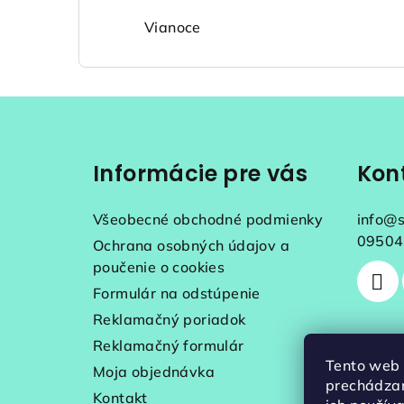
Vianoce
Z
á
Informácie pre vás
Kon
p
ä
Všeobecné obchodné podmienky
info
@
t
09504
Ochrana osobných údajov a
poučenie o cookies
i
Formulár na odstúpenie
e
Reklamačný poriadok
Reklamačný formulár
Tento web 
Moja objednávka
prechádzan
Kontakt