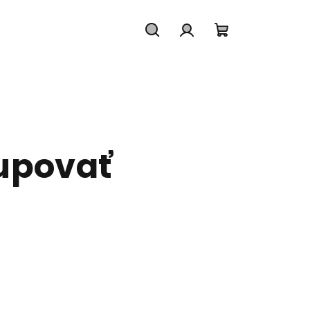
Hľadať
Prihlásenie
Nákupný
košík
upovať