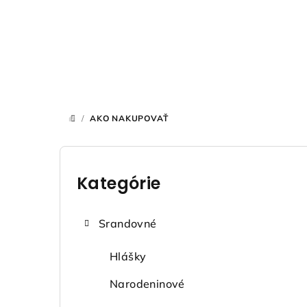
Prejsť
na
obsah
/
AKO NAKUPOVAŤ
DOMOV
B
o
Kategórie
Preskočiť
kategórie
č
Srandovné
n
ý
Hlášky
p
Narodeninové