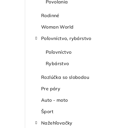
a
Povolania
n
Rodinné
e
Woman World
l
Poľovníctvo, rybárstvo
Poľovníctvo
Rybárstvo
Rozlúčka so slobodou
Pre páry
Auto - moto
Šport
Nažehľovačky