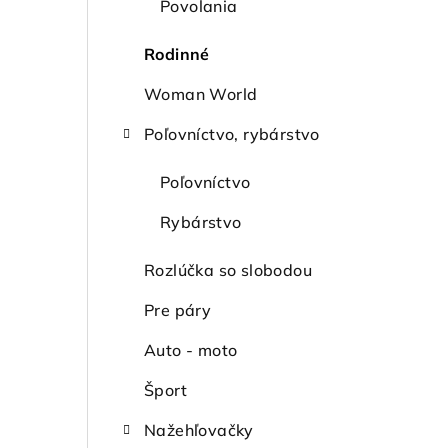
a
Povolania
n
Rodinné
e
Woman World
l
Poľovníctvo, rybárstvo
Poľovníctvo
Rybárstvo
Rozlúčka so slobodou
Pre páry
Auto - moto
Šport
Nažehľovačky