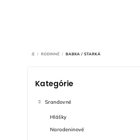
Prejsť
na
obsah
/
RODINNÉ
/
BABKA / STARKÁ
DOMOV
B
o
Kategórie
Preskočiť
kategórie
č
Srandovné
n
ý
Hlášky
p
Narodeninové