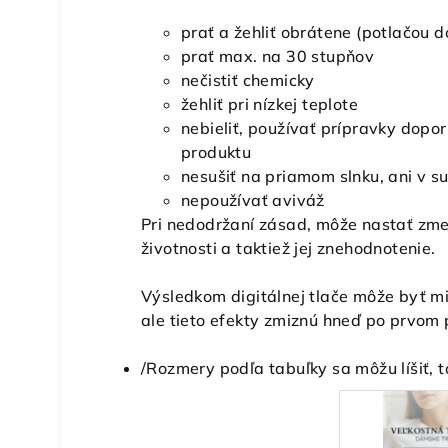
prať a žehliť obrátene (potlačou 
prať max. na 30 stupňov
nečistiť chemicky
žehliť pri nízkej teplote
nebieliť, používať prípravky dopo
produktu
nesušiť na priamom slnku, ani v s
nepoužívať aviváž
Pri nedodržaní zásad, môže nastať zmen
životnosti a taktiež jej znehodnotenie.
Výsledkom digitálnej tlače môže byť mi
ale tieto efekty zmiznú hneď po prvom 
/Rozmery podľa tabuľky sa môžu líšiť, 