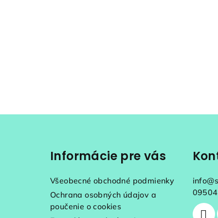
Z
á
Informácie pre vás
Kon
p
ä
Všeobecné obchodné podmienky
info
@
t
09504
Ochrana osobných údajov a
poučenie o cookies
i