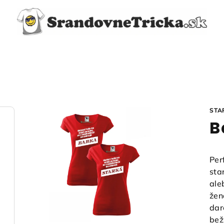
STA
B
Per
sta
ale
žen
dar
bež