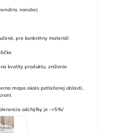
dovnútra, narube)
ručené, pre konkrétny materiál
ušičke
a kvality produktu, zníženie
erna mapa okolo potlačenej oblasti,
praní.
tolerancia odchýlky je -+5%/