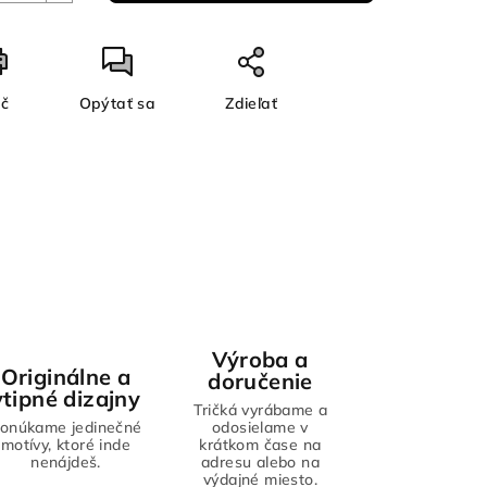
ač
Opýtať sa
Zdieľať
Výroba a
Originálne a
doručenie
vtipné dizajny
Tričká vyrábame a
onúkame jedinečné
odosielame v
motívy, ktoré inde
krátkom čase na
nenájdeš.
adresu alebo na
výdajné miesto.