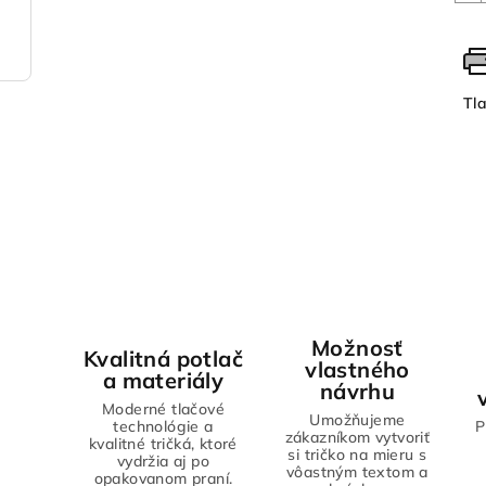
Tl
Možnosť
Kvalitná potlač
vlastného
a materiály
návrhu
Moderné tlačové
Umožňujeme
technológie a
P
zákazníkom vytvoriť
kvalitné tričká, ktoré
si tričko na mieru s
vydržia aj po
vôastným textom a
opakovanom praní.