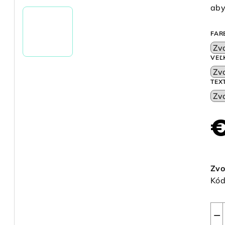
aby
FAR
VEĽ
TEX
€
Jed
cen
Zvo
Kód
−