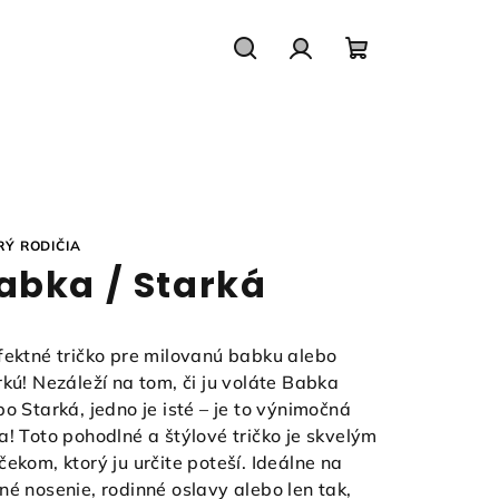
Hľadať
Prihlásenie
Nákupný
košík
RÝ RODIČIA
abka / Starká
fektné tričko pre milovanú babku alebo
rkú! Nezáleží na tom, či ju voláte Babka
bo Starká, jedno je isté – je to výnimočná
a! Toto pohodlné a štýlové tričko je skvelým
čekom, ktorý ju určite poteší. Ideálne na
né nosenie, rodinné oslavy alebo len tak,