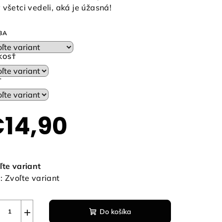
 všetci vedeli, aká je úžasná!
BA
KOSŤ
T
14,90
notková
a:
ľte variant
:
Zvoľte variant
+
Do košíka