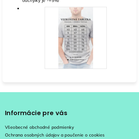
odchýlky je -+5%/
Z
á
p
Informácie pre vás
ä
Všeobecné obchodné podmienky
t
Ochrana osobných údajov a poučenie o cookies