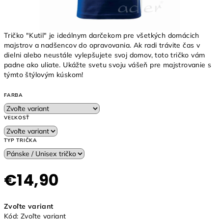
Tričko "Kutil" je ideálnym darčekom pre všetkých domácich
majstrov a nadšencov do opravovania. Ak radi trávite čas v
dielni alebo neustále vylepšujete svoj domov, toto tričko vám
padne ako uliate. Ukážte svetu svoju vášeň pre majstrovanie s
týmto štýlovým kúskom!
FARBA
VEĽKOSŤ
TYP TRIČKA
€14,90
Jednotková
Zvoľte variant
cena:
Kód:
Zvoľte variant