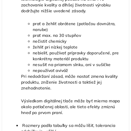
zachovanie kvality a dlhšej životnosti výrobku
dodržujte nižšie uvedené zásady.
prať a žehliť obrátene (potlačou dovnútra,
narube)
prať max. na 30 stupňov
nečistiť chemicky
žehliť pri nízkej teplote
nebieliť, používať prípravky doporučené, pre
konkrétny materiál produktu
nesušiť na priamom slnku, ani v sušičke
nepoužívať aviváž
Pri nedodržaní zásad, môže nastať zmena kvality
produktu, zníženie životnosti a taktiež jej
znehodnotenie.
Výsledkom digitálnej tlače môže byť mierna mapa
okolo potlačenej oblasti, ale tieto efekty zmiznú
hneď po prvom praní.
Rozmery podľa tabuľky sa môžu líšiť, tolerancia