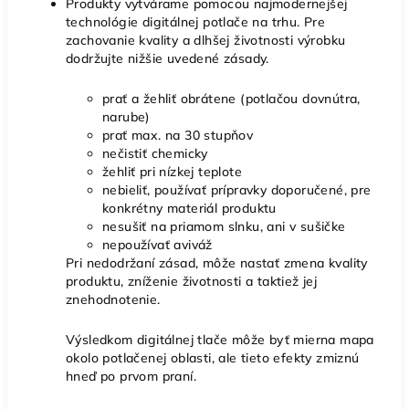
Produkty vytvárame pomocou najmodernejšej
technológie digitálnej potlače na trhu. Pre
zachovanie kvality a dlhšej životnosti výrobku
dodržujte nižšie uvedené zásady.
prať a žehliť obrátene (potlačou dovnútra,
narube)
prať max. na 30 stupňov
nečistiť chemicky
žehliť pri nízkej teplote
nebieliť, používať prípravky doporučené, pre
konkrétny materiál produktu
nesušiť na priamom slnku, ani v sušičke
nepoužívať aviváž
Pri nedodržaní zásad, môže nastať zmena kvality
produktu, zníženie životnosti a taktiež jej
znehodnotenie.
Výsledkom digitálnej tlače môže byť mierna mapa
okolo potlačenej oblasti, ale tieto efekty zmiznú
hneď po prvom praní.