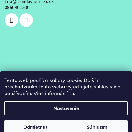
info
@
srandovnetricka.sk
0950401200
Tento web používa súbory cookie. Ďalším
prechádzaním tohto webu vyjadrujete súhlas s ich
používaním. Viac informácií
tu
.
Nastavenie
Copyright 2026
srandovnetricka.sk
. Všetky práva
vyhradené.
Odmietnuť
Súhlasím