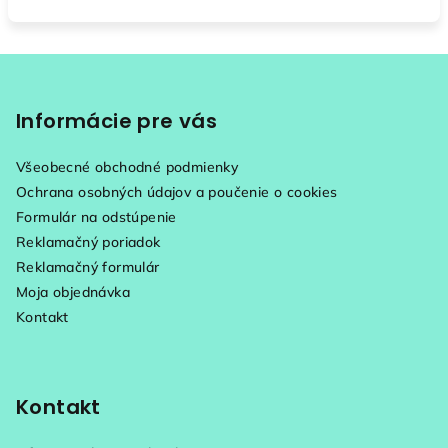
Z
á
p
Informácie pre vás
ä
Všeobecné obchodné podmienky
t
Ochrana osobných údajov a poučenie o cookies
i
Formulár na odstúpenie
e
Reklamačný poriadok
Reklamačný formulár
Moja objednávka
Kontakt
Kontakt