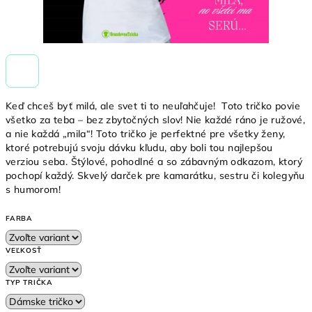
Keď chceš byť milá, ale svet ti to neuľahčuje!
Toto tričko povie
všetko za teba – bez zbytočných slov! Nie každé ráno je ružové,
a nie každá „mila“! Toto tričko je perfektné pre všetky ženy,
ktoré potrebujú svoju dávku kľudu, aby boli tou najlepšou
verziou seba. Štýlové, pohodlné a so zábavným odkazom, ktorý
pochopí každý. Skvelý darček pre kamarátku, sestru či kolegyňu
s humorom!
FARBA
VEĽKOSŤ
TYP TRIČKA