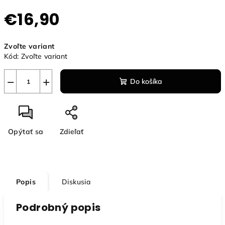
€16,90
Jednotková
Zvoľte variant
cena:
Kód:
Zvoľte variant
−
+
Do košíka
Opýtať sa
Zdieľať
Popis
Diskusia
Podrobný popis